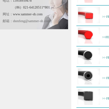
电话：
13918959478
（86）021-64120511*801
网址：
www.sammer-sh.com
>> 
邮箱：
shenfeng@sammer-sh.com
>>
>> 
>> 
>> 