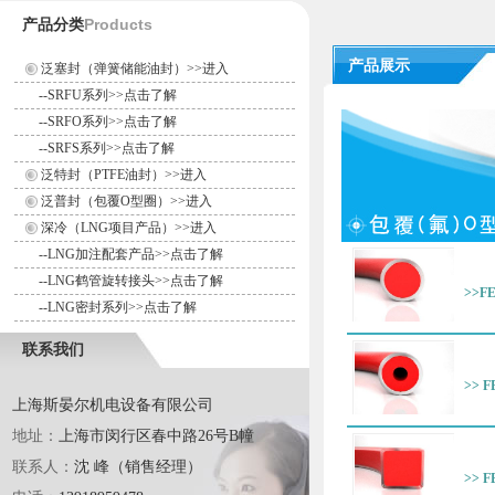
Products
产品分类
产品展示
泛塞封（弹簧储能油封）>>进入
--
SRFU系列>>点击了解
--
SRFO系列>>点击了解
--
SRFS系列>>点击了解
泛特封（PTFE油封）>>进入
泛普封（包覆O型圈）>>进入
深冷（LNG项目产品）>>进入
--
LNG加注配套产品>>点击了解
--
LNG鹤管旋转接头>>点击了解
>>F
--
LNG密封系列>>点击了解
联系我们
>> 
上海斯晏尔机电设备有限公司
地址：
上海市闵行区春中路26号B幢
联系人：
沈 峰（销售经理）
>> 