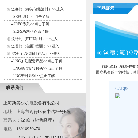
产品展示
泛塞封（弹簧储能油封）>>进入
--
SRFU系列>>点击了解
--
SRFO系列>>点击了解
--
SRFS系列>>点击了解
泛特封（PTFE油封）>>进入
泛普封（包覆O型圈）>>进入
深冷（LNG项目产品）>>进入
--
LNG加注配套产品>>点击了解
FEP-BMS型此款包
--
LNG鹤管旋转接头>>点击了解
圈所具有的一切特性，常
--
LNG密封系列>>点击了解
联系我们
CAD图
上海斯晏尔机电设备有限公司
地址：
上海市闵行区春中路26号B幢
联系人：
沈 峰（销售经理）
电话：
13918959478
（86）021-64120511*801