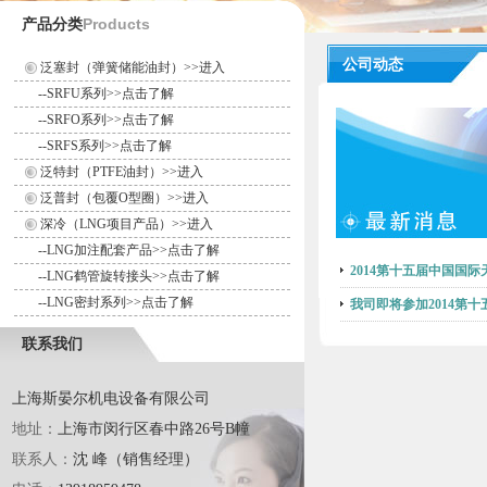
Products
产品分类
公司动态
泛塞封（弹簧储能油封）>>进入
--
SRFU系列>>点击了解
--
SRFO系列>>点击了解
--
SRFS系列>>点击了解
泛特封（PTFE油封）>>进入
泛普封（包覆O型圈）>>进入
深冷（LNG项目产品）>>进入
--
LNG加注配套产品>>点击了解
2014第十五届中国国
--
LNG鹤管旋转接头>>点击了解
--
LNG密封系列>>点击了解
我司即将参加2014第
联系我们
上海斯晏尔机电设备有限公司
地址：
上海市闵行区春中路26号B幢
联系人：
沈 峰（销售经理）