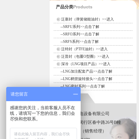
Products
产品分类
泛塞封（弹簧储能油封）>>进入
--
SRFU系列>>点击了解
--
SRFO系列>>点击了解
--
SRFS系列>>点击了解
泛特封（PTFE油封）>>进入
泛普封（包覆O型圈）>>进入
深冷（LNG项目产品）>>进入
--
LNG加注配套产品>>点击了解
--
LNG鹤管旋转接头>>点击了解
--
LNG密封系列>>点击了解
请您留言
联系我们
感谢您的关注，当前客服人员不在
线，请填写一下您的信息，我们会
上海斯晏尔机电设备有限公司
尽快和您联系。
地址：
上海市闵行区春中路26号B幢
联系人：
沈 峰（销售经理）