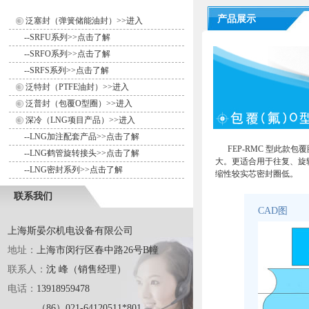
产品展示
泛塞封（弹簧储能油封）>>进入
--
SRFU系列>>点击了解
--
SRFO系列>>点击了解
--
SRFS系列>>点击了解
泛特封（PTFE油封）>>进入
泛普封（包覆O型圈）>>进入
深冷（LNG项目产品）>>进入
--
LNG加注配套产品>>点击了解
FEP-RMC 型此款
--
LNG鹤管旋转接头>>点击了解
大。更适合用于往复、旋
--
LNG密封系列>>点击了解
缩性较实芯密封圈低。
联系我们
CAD图
上海斯晏尔机电设备有限公司
地址：
上海市闵行区春中路26号B幢
联系人：
沈 峰（销售经理）
电话：
13918959478
（86）021-64120511*801